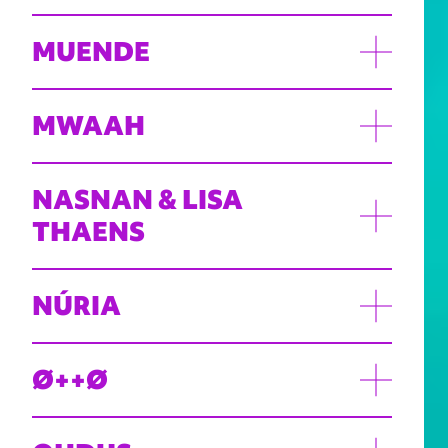
MUENDE
MWAAH
NASNAN & LISA
THAENS
NÚRIA
Ø++Ø