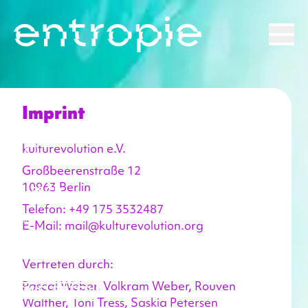
Info
Imprint
Program
FAQ
kulturevolution e.V.
Großbeerenstraße 12

deutsch
10963 Berlin
Telefon: +49 175 3532487

Contact
E-Mail: mail@kulturevolution.org
Imprint
AGB / Privacy
Vertreten durch:
Pascal Weber, Volkram Weber, Rouven 
Walther, Toni Tress, Saskia Petersen